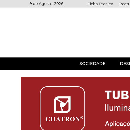
Skip
9 de Agosto, 2026
Ficha Técnica
Estatu
to
content
SOCIEDADE
DES