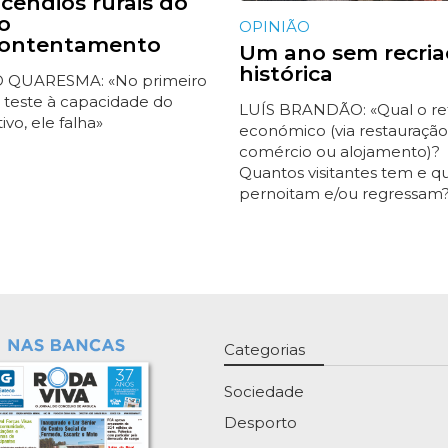
ncêndios rurais do
o
OPINIÃO
contentamento
Um ano sem recria
histórica
 QUARESMA: «No primeiro
 teste à capacidade do
LUÍS BRANDÃO: «Qual o re
tivo, ele falha»
económico (via restauração
comércio ou alojamento)?
Quantos visitantes tem e q
pernoitam e/ou regressam
Categorias
Sociedade
Desporto