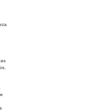
eza
tes
os,
m
de
s