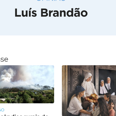
sse
ÃO