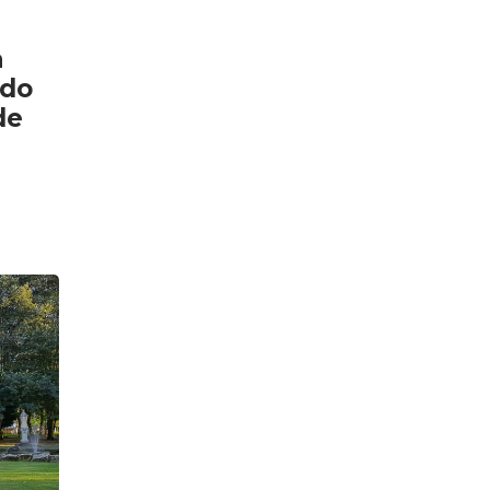
a
 do
de