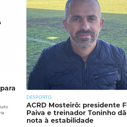
 para
DESPORTO
ACRD Mosteirô: presidente Fi
uito
Paiva e treinador Toninho d
ma
nota à estabilidade