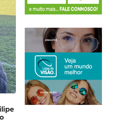
lipe
ão