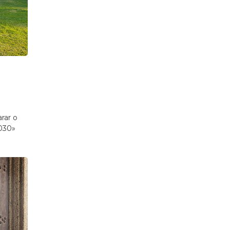
rar o
2030»