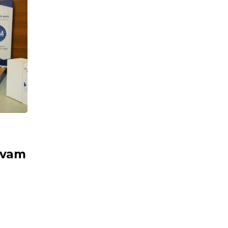
s
avam