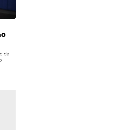
ao
o da
o
o