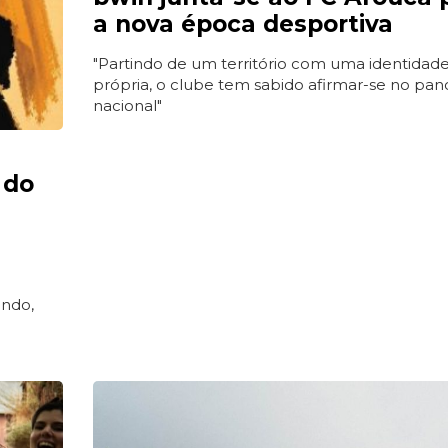
a nova época desportiva
"Partindo de um território com uma identidad
própria, o clube tem sabido afirmar-se no pa
nacional"
 do
undo,