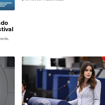
ado
tival
ards,