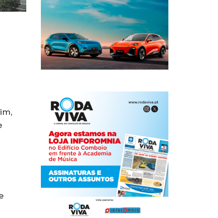
im,
e
e