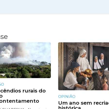
sse
ÃO
ncêndios rurais do
o
OPINIÃO
contentamento
Um ano sem recria
histórica