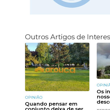
Outros Artigos de Intere
OPINI
Os i
noss
OPINIÃO
des
Quando pensar em
conjunto deixa de ser