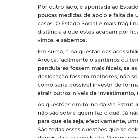
Por outro lado, é apontada ao Estad
poucas medidas de apoio e falta de 
casos. O Estado Social é mais frágil no
distância a que estes acabam por ficar
vimos, e sabemos.
Em suma, é na questão das acessibil
Arouca, facilmente o sentimos ou t
pendulares fossem mais fáceis, se as
deslocação fossem melhores, não só
como seria possível investir de form
atrair outros níveis de investimento, 
As questões em torno da Via Estrutu
não são sobre quem faz o quê. Já não 
para que ela seja, efectivamente, uma
São todas essas questões que se co
depois da sua conclusão. O pensame