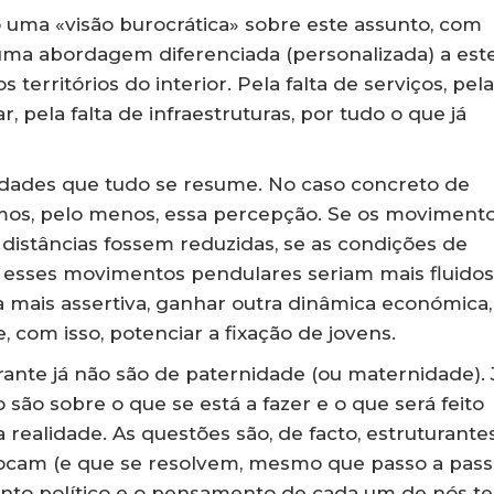
o uma «visão burocrática» sobre este assunto, com
uma abordagem diferenciada (personalizada) a est
s territórios do interior. Pela falta de serviços, pela
, pela falta de infraestruturas, por tudo o que já
idades que tudo se resume. No caso concreto de
emos, pelo menos, essa percepção. Se os moviment
 distâncias fossem reduzidas, se as condições de
 esses movimentos pendulares seriam mais fluidos
a mais assertiva, ganhar outra dinâmica económica,
e, com isso, potenciar a fixação de jovens.
rante já não são de paternidade (ou maternidade). 
são sobre o que se está a fazer e o que será feito
 realidade. As questões são, de facto, estruturantes
locam (e que se resolvem, mesmo que passo a pass
nto político e o pensamento de cada um de nós t