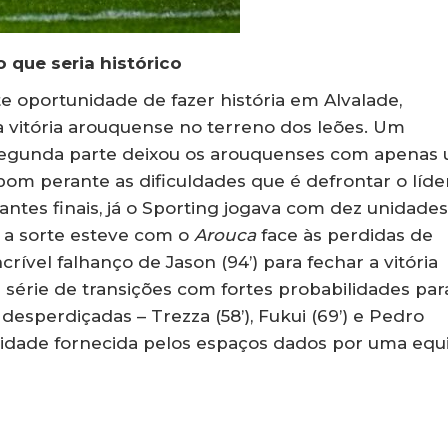
que seria histórico
 oportunidade de fazer história em Alvalade,
a vitória arouquense no terreno dos leões. Um
segunda parte deixou os arouquenses com apenas
m perante as dificuldades que é defrontar o líde
ntes finais, já o Sporting jogava com dez unidades
, a sorte esteve com o
Arouca
face às perdidas de
ncrível falhanço de Jason (94’) para fechar a vitória
a série de transições com fortes probabilidades par
sperdiçadas – Trezza (58’), Fukui (69’) e Pedro
ioridade fornecida pelos espaços dados por uma equ