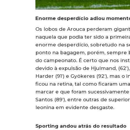
Enorme desperdício adiou momento 
Os lobos de Arouca perderam gigante
naquela que podia ter sido a primeir
enorme desperdício, sobretudo na 
ponto na bagagem, porém, sempre bo
do campeonato. É certo que nos insta
devido à expulsão de Hjulmand, (62’)
Harder (91’) e Gyökeres (92’), mas o i
ficou na retina, tal como ficaram um
marcar e que foram sucessivamente de
Santos (89’), entre outras de super
leonina em evidente desgaste.
Sporting andou atrás do resultado