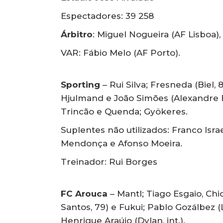
Espectadores: 39 258
Árbitro
: Miguel Nogueira (AF Lisboa),
VAR: Fábio Melo (AF Porto).
Sporting
– Rui Silva; Fresneda (Biel, 8
Hjulmand e João Simões (Alexandre Br
Trincão e Quenda; Gyökeres.
Suplentes não utilizados: Franco Isr
Mendonça e Afonso Moeira.
Treinador: Rui Borges
FC Arouca
– Mantl; Tiago Esgaio, Ch
Santos, 79) e Fukui; Pablo Gozálbez (Lo
Henrique Araújo (Dylan, int.).