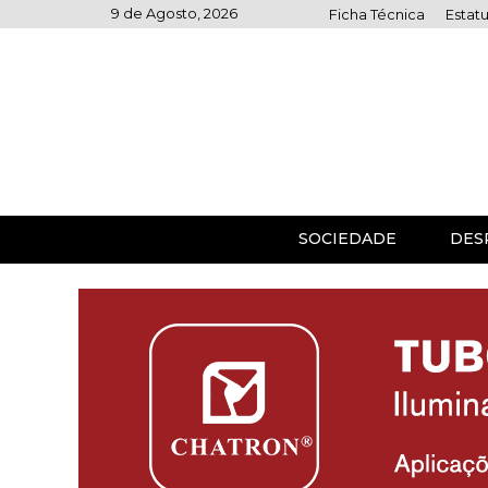
Skip
9 de Agosto, 2026
Ficha Técnica
Estatu
to
content
SOCIEDADE
DES