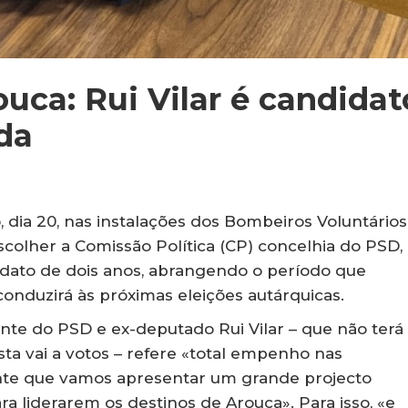
uca: Rui Vilar é candidat
da
 dia 20, nas instalações dos Bombeiros Voluntários
escolher a Comissão Política (CP) concelhia do PSD,
ndato de dois anos, abrangendo o período que
onduzirá às próximas eleições autárquicas.
nte do PSD e ex-deputado Rui Vilar – que não terá
ta vai a votos – refere «total empenho nas
iante que vamos apresentar um grande projecto
a liderarem os destinos de Arouca». Para isso, «e