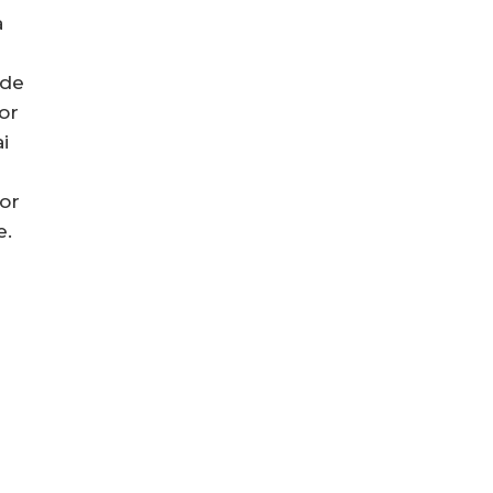
a
 de
or
i
ior
e.