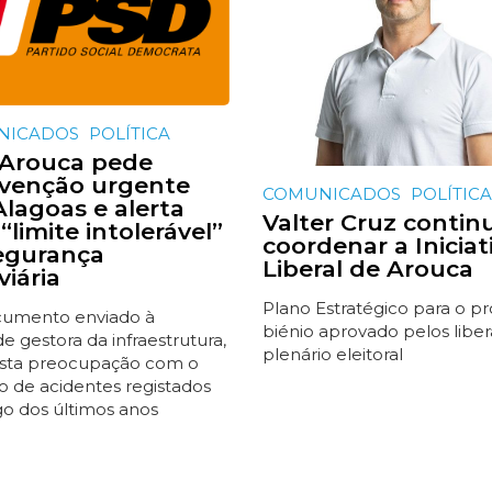
NICADOS
POLÍTICA
Arouca pede
rvenção urgente
COMUNICADOS
POLÍTICA
Alagoas e alerta
Valter Cruz contin
“limite intolerável”
coordenar a Iniciat
egurança
Liberal de Arouca
viária
Plano Estratégico para o p
umento enviado à
biénio aprovado pelos libe
e gestora da infraestrutura,
plenário eleitoral
sta preocupação com o
 de acidentes registados
go dos últimos anos