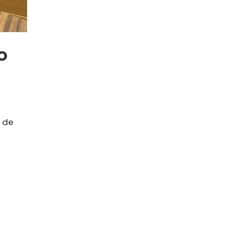
o
 de