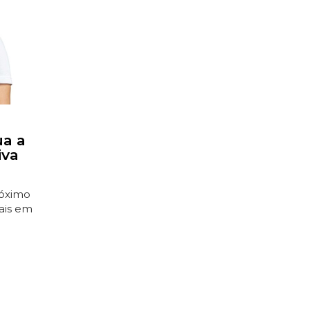
ua a
iva
róximo
rais em