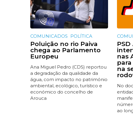
COMUNICADOS
POLÍTICA
COMU
Poluição no rio Paiva
PSD 
chega ao Parlamento
inte
Europeu
nas 
para 
Ana Miguel Pedro (CDS) reportou
na s
a degradação da qualidade da
rodo
água, com impacto no património
ambiental, ecológico, turístico e
No doc
económico do concelho de
entidad
Arouca
manife
número
ao lon