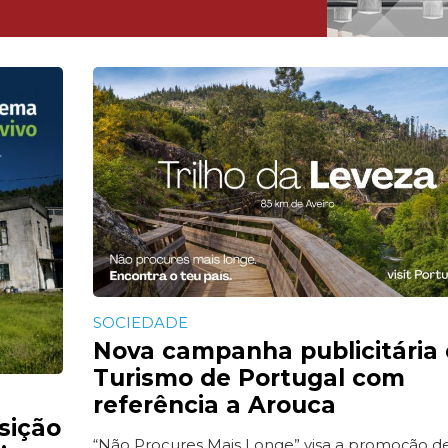
SOCIEDADE
Nova campanha publicitária
Turismo de Portugal com
referência a Arouca
sição
“Não Procures Mais Longe” visa a promoção d