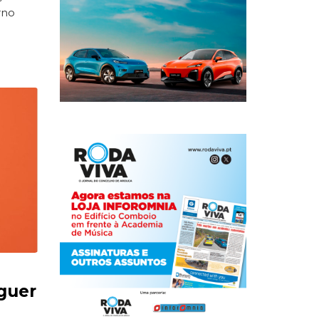
rno
rguer