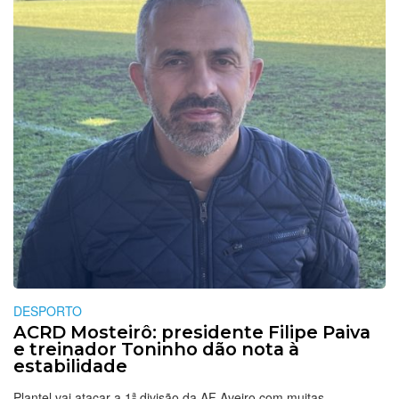
DESPORTO
ACRD Mosteirô: presidente Filipe Paiva
e treinador Toninho dão nota à
estabilidade
Plantel vai atacar a 1ª divisão da AF Aveiro com muitas