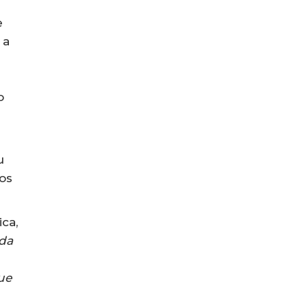
e
 a
o
u
pos
ca,
ida
ue