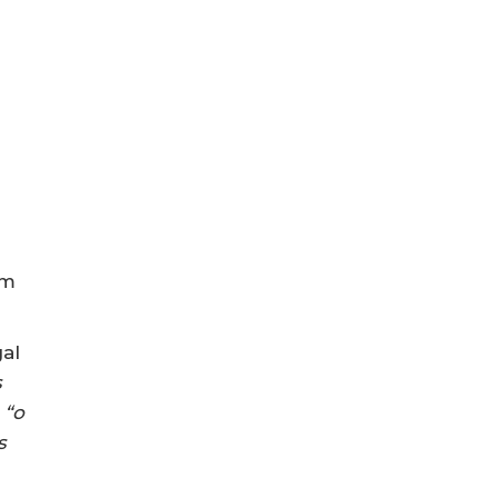
um
al
s
 “o
s