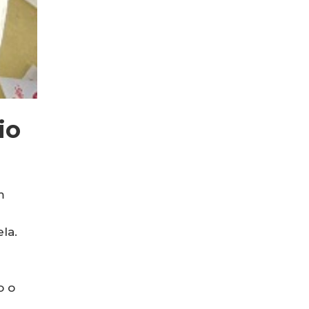
io
m
la.
o o