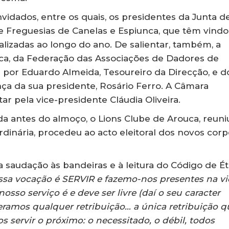
vidados, entre os quais, os presidentes da Junta d
 Freguesias de Canelas e Espiunca, que têm vindo
lizadas ao longo do ano. De salientar, também, a
ca, da Federação das Associações de Dadores de
r por Eduardo Almeida, Tesoureiro da Direcção, e d
ça da sua presidente, Rosário Ferro. A Câmara
ar pela vice-presidente Cláudia Oliveira.
da antes do almoço, o Lions Clube de Arouca, reuni
rdinária, procedeu ao acto eleitoral dos novos cor
 saudação às bandeiras e à leitura do Código de Éti
ssa vocação é SERVIR e fazemo-nos presentes na v
osso serviço é e deve ser livre (daí o seu caracter
speramos qualquer retribuição… a única retribuição q
 servir o próximo: o necessitado, o débil, todos