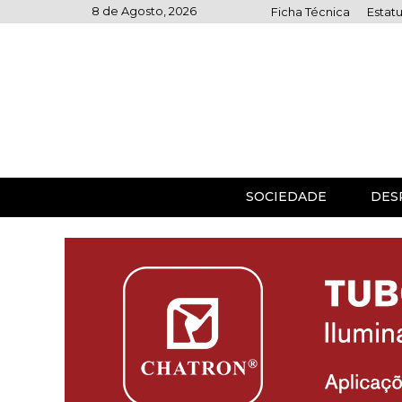
Skip
8 de Agosto, 2026
Ficha Técnica
Estatu
to
content
SOCIEDADE
DES