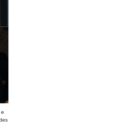
 e
des