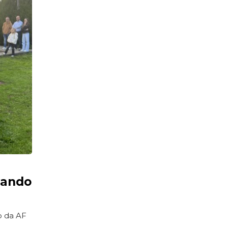
mando
o da AF