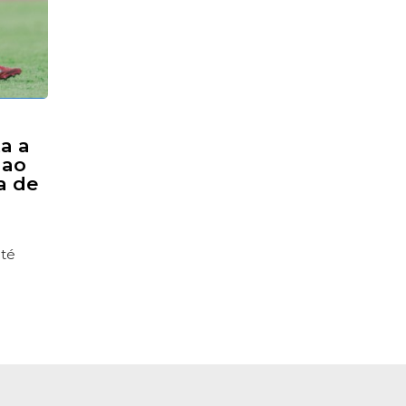
ta a
 ao
a de
até