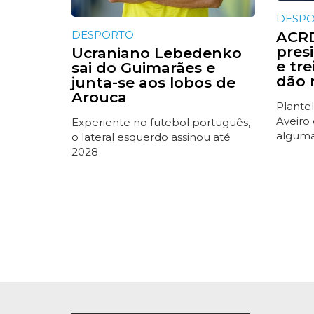
DESP
DESPORTO
ACRD
presi
Ucraniano Lebedenko
e tr
sai do Guimarães e
dão 
junta-se aos lobos de
Arouca
Plantel
Aveiro
Experiente no futebol português,
alguma
o lateral esquerdo assinou até
2028