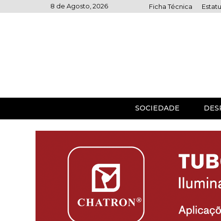
Skip
8 de Agosto, 2026
Ficha Técnica
Estatu
to
content
SOCIEDADE
DES