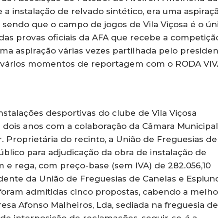
 instalação de relvado sintético, era uma aspiraç
, sendo que o campo de jogos de Vila Viçosa é o ún
as provas oficiais da AFA que recebe a competiçã
Uma aspiração várias vezes partilhada pelo preside
em vários momentos de reportagem com o RODA VIV
nstalações desportivas do clube de Vila Viçosa
 dois anos com a colaboração da Câmara Municipal
. Proprietária do recinto, a União de Freguesias de
blico para adjudicação da obra de instalação de
m e rega, com preço-base (sem IVA) de 282.056,10
ente da União de Freguesias de Canelas e Espiunc
foram admitidas cinco propostas, cabendo a melho
resa Afonso Malheiros, Lda, sediada na freguesia de