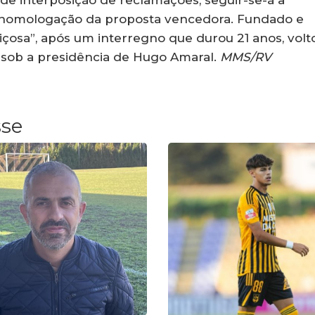
de interposição de reclamações, seguir-se-á a
 a homologação da proposta vencedora. Fundado e
 Viçosa”, após um interregno que durou 21 anos, volt
8, sob a presidência de Hugo Amaral.
MMS/RV
sse