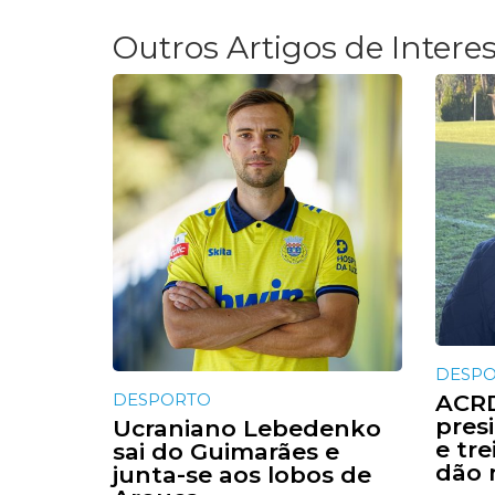
Outros Artigos de Intere
DESP
DESPORTO
ACRD
presi
Ucraniano Lebedenko
e tr
sai do Guimarães e
dão 
junta-se aos lobos de