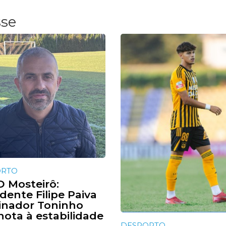
sse
ORTO
 Mosteirô:
dente Filipe Paiva
einador Toninho
nota à estabilidade
DESPORTO