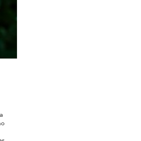
a
mo
s.