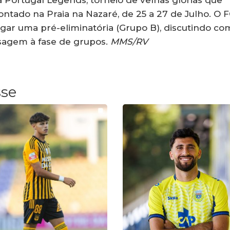
ga Portugal Legends, torneio de velhas glórias que
ontado na Praia na Nazaré, de 25 a 27 de Julho. O 
jogar uma pré-eliminatória (Grupo B), discutindo co
ssagem à fase de grupos.
MMS/RV
sse