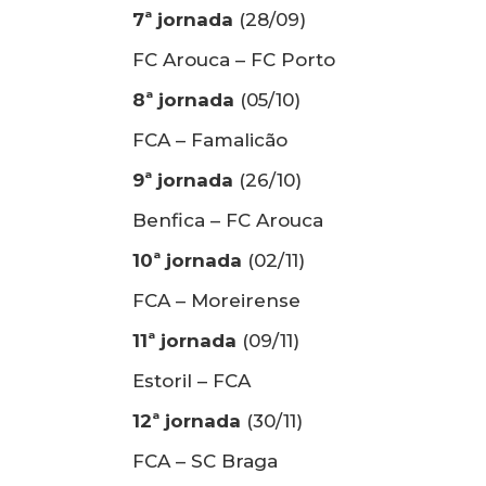
7ª jornada
(28/09)
FC Arouca – FC Porto
8ª jornada
(05/10)
FCA – Famalicão
9ª jornada
(26/10)
Benfica – FC Arouca
10ª jornada
(02/11)
FCA – Moreirense
11ª jornada
(09/11)
Estoril – FCA
12ª jornada
(30/11)
FCA – SC Braga