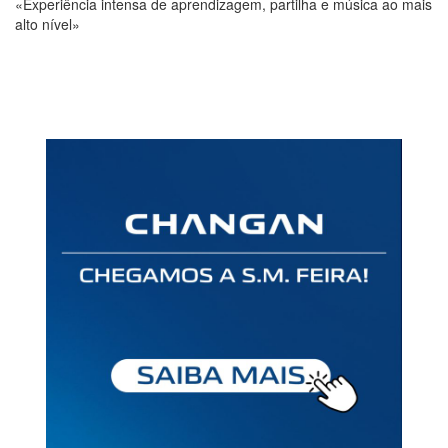
«Experiência intensa de aprendizagem, partilha e música ao mais
alto nível»