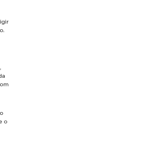
igir
o.
,
da
 com
no
e o