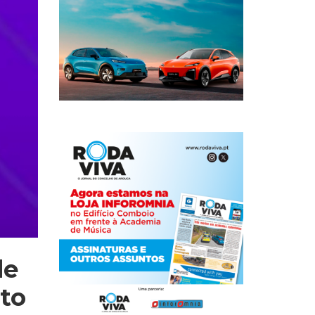
de
rto