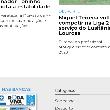
einador Toninho
nota à estabilidade
DESPORTO
 vai atacar a 1ª divisão da AF
Miguel Teixeira vol
 com muitas renovações e
competir na Liga 2
s contratações
serviço do Lusitâni
Lourosa
Futebolista profissional
arouquense tem contrato 
2028
Categorias
Sociedade
Desporto