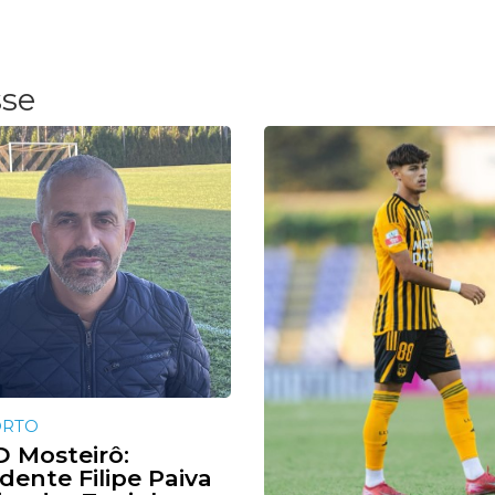
sse
ORTO
 Mosteirô:
dente Filipe Paiva