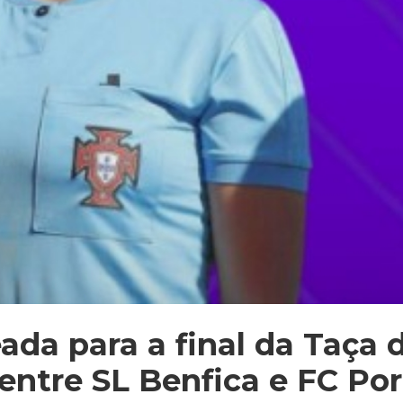
da para a final da Taça 
entre SL Benfica e FC Po