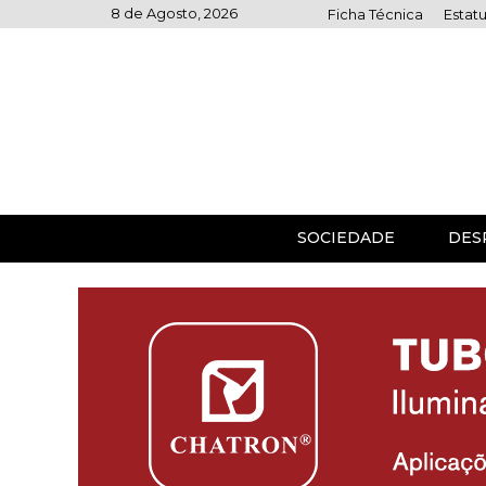
Skip
8 de Agosto, 2026
Ficha Técnica
Estatu
to
content
SOCIEDADE
DES