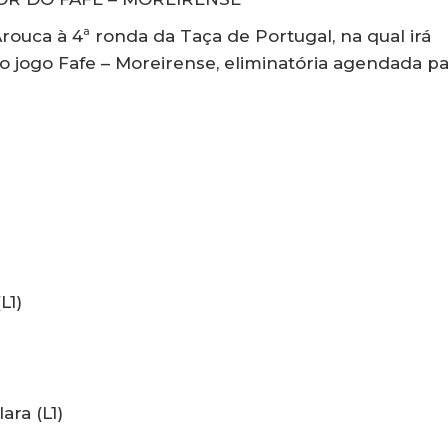
ouca à 4ª ronda da Taça de Portugal, na qual irá
do jogo Fafe – Moreirense, eliminatória agendada p
L1)
ara (L1)