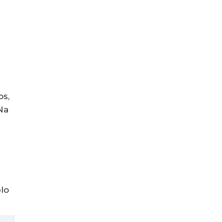
os,
Na
lo