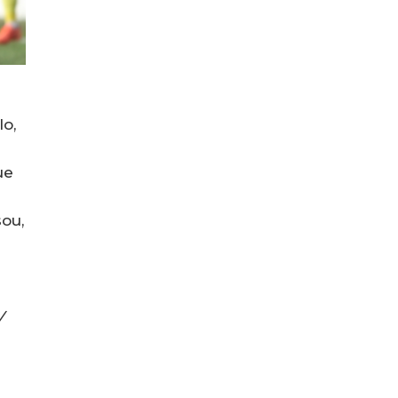
o,
ue
ou,
V