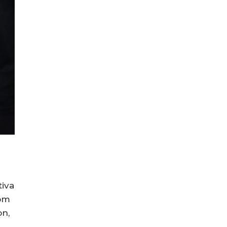
tiva
com
on,