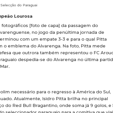
Selecção do Paraguai
ampeão Lourosa
 fotográficos [foto de capa] da passagem do
alvarenguense, no jogo da penúltima jornada de
erminou com um empate 3-3 e para o qual Pitta
m o emblema do Alvarenga. Na foto, Pitta mede
, defesa que outrora também representou o FC Arouc
araguaio despedia-se do Alvarenga no última parti
 Mar.
olim necessário para o regresso à América do Sul,
ado. Atualmente, Isidro Pitta brilha no principal
iço do Red Bull Bragantino, onde soma já 9 golos, e 
 do seleccionador paraguaio para a comitiva que via