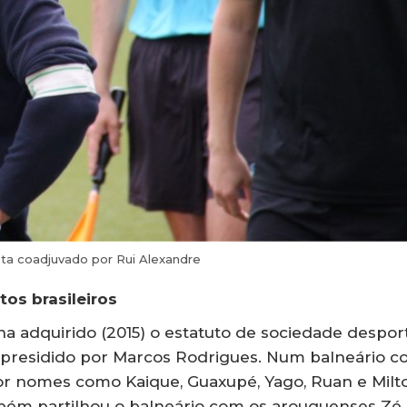
ta coadjuvado por Rui Alexandre
os brasileiros
ha adquirido (2015) o estatuto de sociedade despor
 presidido por Marcos Rodrigues. Num balneário 
por nomes como Kaique, Guaxupé, Yago, Ruan e Milt
mbém partilhou o balneário com os arouquenses Zé