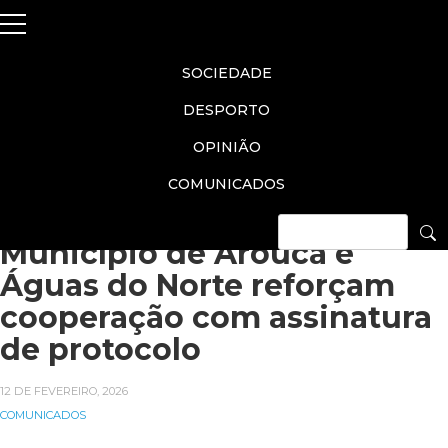
Skip
SOCIEDADE
to
content
DESPORTO
OPINIÃO
COMUNICADOS
Município de Arouca e
Águas do Norte reforçam
cooperação com assinatura
de protocolo
12 DE FEVEREIRO, 2026
COMUNICADOS