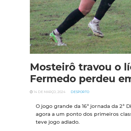
Mosteirô travou o 
Fermedo perdeu e
14 DE MARÇO, 2024
DESPORTO
O jogo grande da 16ª jornada da 2ª Div
agora a um ponto dos primeiros clas
teve jogo adiado.