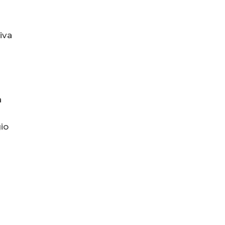
iva
a
io