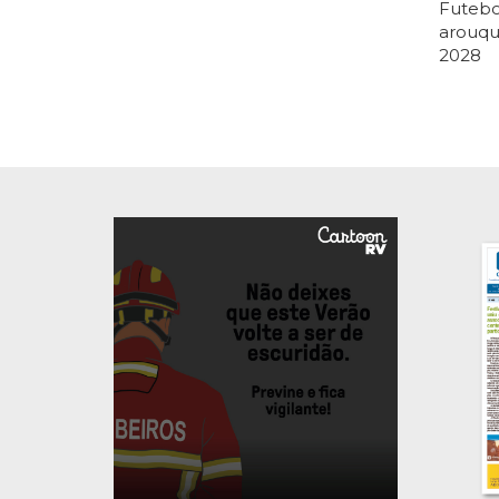
Futebol
arouqu
2028