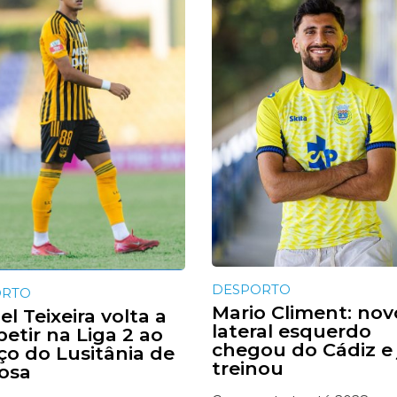
DESPORTO
ORTO
Mario Climent: nov
l Teixeira volta a
lateral esquerdo
etir na Liga 2 ao
chegou do Cádiz e 
iço do Lusitânia de
treinou
osa