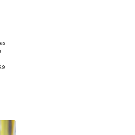
as
s
29