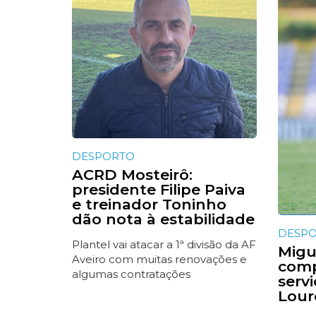
DESPORTO
ACRD Mosteirô:
presidente Filipe Paiva
e treinador Toninho
dão nota à estabilidade
DESP
Plantel vai atacar a 1ª divisão da AF
Migue
Aveiro com muitas renovações e
comp
algumas contratações
serv
Lour