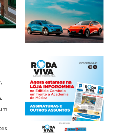
,
.
 um
tes