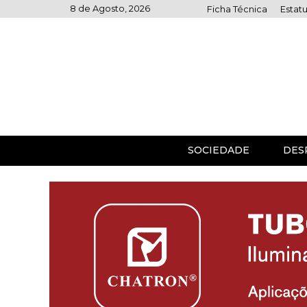
Skip
8 de Agosto, 2026
Ficha Técnica
Estatu
to
content
SOCIEDADE
DES