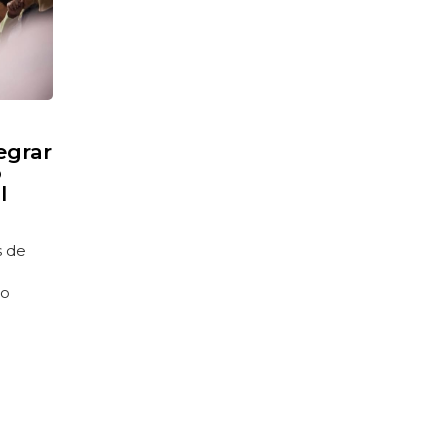
egrar
o
l
s de
mo