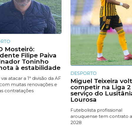
ORTO
 Mosteirô:
dente Filipe Paiva
einador Toninho
nota à estabilidade
DESPORTO
 vai atacar a 1ª divisão da AF
Miguel Teixeira vol
 com muitas renovações e
competir na Liga 2
s contratações
serviço do Lusitâni
Lourosa
Futebolista profissional
arouquense tem contrato 
2028