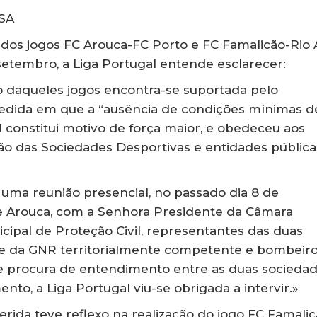
SA
 dos jogos FC Arouca-FC Porto e FC Famalicão-Rio
setembro, a Liga Portugal entende esclarecer:
o daqueles jogos encontra-se suportada pelo
dida em que a “ausência de condições mínimas d
l constitui motivo de força maior, e obedeceu aos
o das Sociedades Desportivas e entidades pública
 uma reunião presencial, no passado dia 8 de
e Arouca, com a Senhora Presidente da Câmara
cipal de Proteção Civil, representantes das duas
e da GNR territorialmente competente e bombeir
de procura de entendimento entre as duas socieda
nto, a Liga Portugal viu-se obrigada a intervir.»
erida teve reflexo na realização do jogo FC Famalic