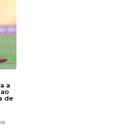
ta a
 ao
a de
até