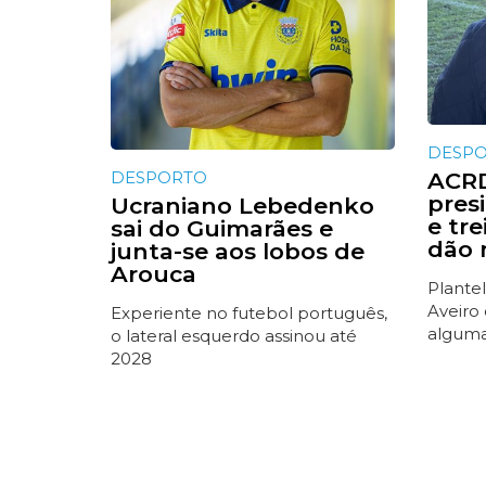
DESP
DESPORTO
ACRD
presi
Ucraniano Lebedenko
e tr
sai do Guimarães e
dão 
junta-se aos lobos de
Arouca
Plantel
Aveiro
Experiente no futebol português,
alguma
o lateral esquerdo assinou até
2028