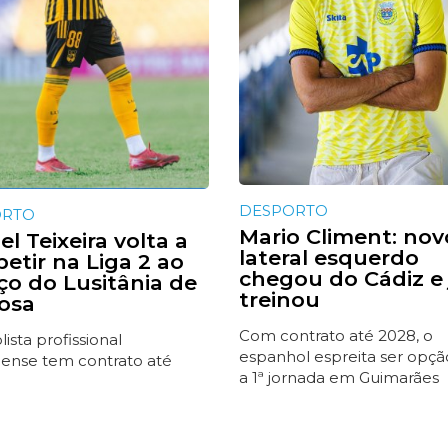
DESPORTO
ORTO
Mario Climent: nov
l Teixeira volta a
lateral esquerdo
etir na Liga 2 ao
chegou do Cádiz e 
iço do Lusitânia de
treinou
osa
Com contrato até 2028, o
ista profissional
espanhol espreita ser opçã
ense tem contrato até
a 1ª jornada em Guimarães