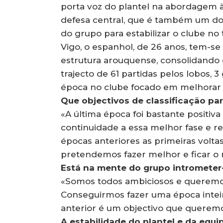
porta voz do plantel na abordagem 
defesa central, que é também um dos
do grupo para estabilizar o clube no
Vigo, o espanhol, de 26 anos, tem-s
estrutura arouquense, consolidando o
trajecto de 61 partidas pelos lobos, 3 
época no clube focado em melhorar 
Que objectivos de classificação pa
«A última época foi bastante positiv
continuidade a essa melhor fase e r
épocas anteriores as primeiras volta
pretendemos fazer melhor e ficar o m
Está na mente do grupo intrometer-
«Somos todos ambiciosos e queremos 
Conseguirmos fazer uma época inteir
anterior é um objectivo que queremos
A estabilidade do plantel e da equ