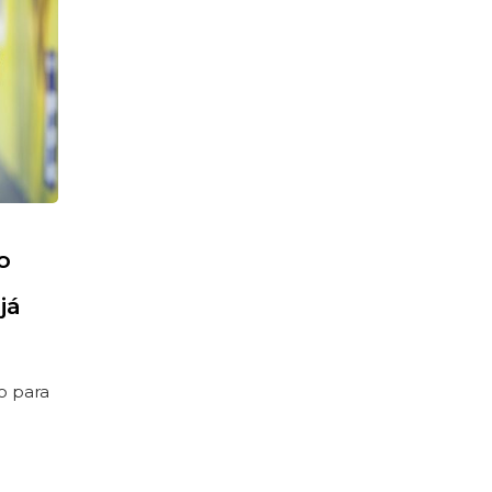
o
já
o para