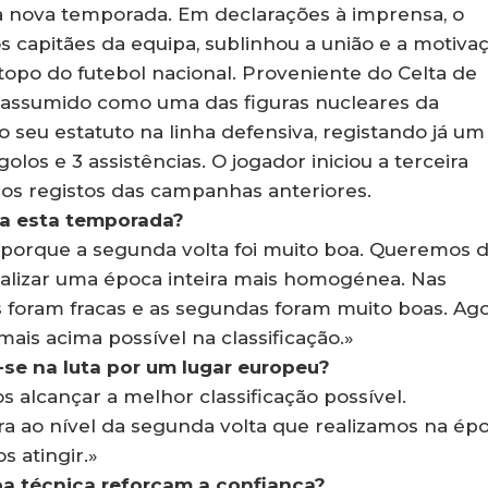
à nova temporada. Em declarações à imprensa, o
 capitães da equipa, sublinhou a união e a motiva
 topo do futebol nacional. Proveniente do Celta de
e assumido como uma das figuras nucleares da
 seu estatuto na linha defensiva, registando já um
golos e 3 assistências. O jogador iniciou a terceira
os registos das campanhas anteriores.
ra esta temporada?
a porque a segunda volta foi muito boa. Queremos 
ealizar uma época inteira mais homogénea. Nas
s foram fracas e as segundas foram muito boas. Ag
ais acima possível na classificação.»
se na luta por um lugar europeu?
alcançar a melhor classificação possível.
a ao nível da segunda volta que realizamos na ép
 atingir.»
ipa técnica reforçam a confiança?