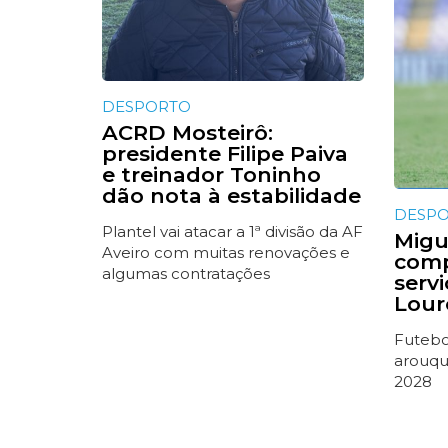
DESPORTO
ACRD Mosteirô:
presidente Filipe Paiva
e treinador Toninho
dão nota à estabilidade
DESP
Plantel vai atacar a 1ª divisão da AF
Migue
Aveiro com muitas renovações e
comp
algumas contratações
serv
Lour
Futebol
arouqu
2028