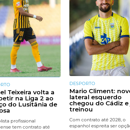
DESPORTO
ORTO
Mario Climent: nov
l Teixeira volta a
lateral esquerdo
etir na Liga 2 ao
chegou do Cádiz e 
iço do Lusitânia de
treinou
osa
Com contrato até 2028, o
ista profissional
espanhol espreita ser opçã
ense tem contrato até