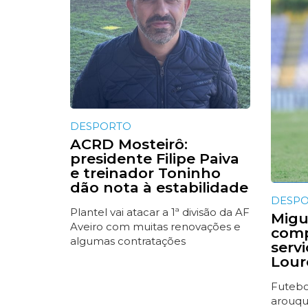
DESPORTO
ACRD Mosteirô:
presidente Filipe Paiva
e treinador Toninho
dão nota à estabilidade
DESP
Plantel vai atacar a 1ª divisão da AF
Migue
Aveiro com muitas renovações e
comp
algumas contratações
serv
Lour
Futebol
arouqu