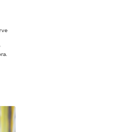
rve
D
ra.