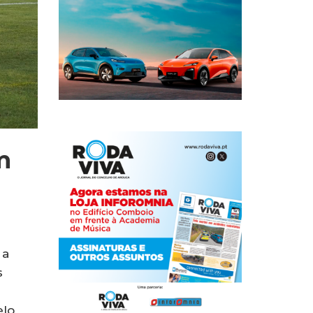
m
 a
s
elo