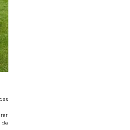
 das
rar
e da