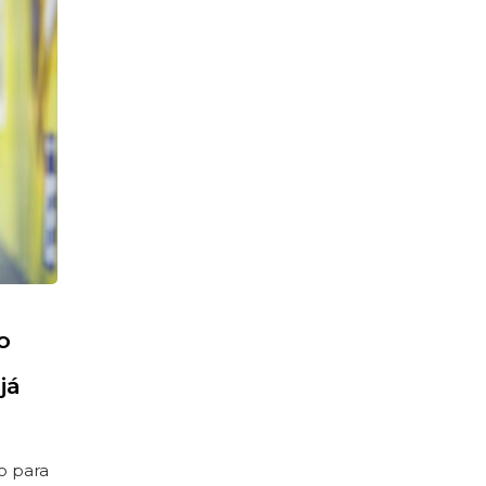
o
já
o para