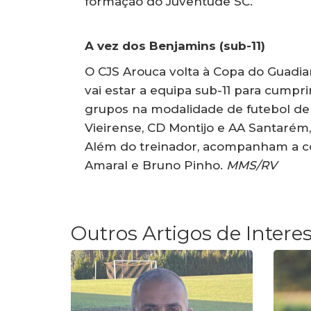
formação do Juventude SC.
A vez dos Benjamins (sub-11)
O CJS Arouca volta à Copa do Guadia
vai estar a equipa sub-11 para cumpr
grupos na modalidade de futebol de 7
Vieirense, CD Montijo e AA Santarém,
Além do treinador, acompanham a co
Amaral e Bruno Pinho.
MMS/RV
Outros Artigos de Intere