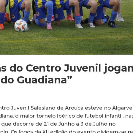
ns do Centro Juvenil joga
 do Guadiana”
entro Juvenil Salesiano de Arouca esteve no Algarve
ana, o maior torneio ibérico de futebol infantil, na
1, que decorre de 21 de Junho a 3 de Julho no
nio. Os jogos da XII edição do evento dividem-se p