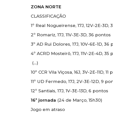
ZONA NORTE
CLASSIFICAÇÃO
1º Real Nogueirense, 17J, 12V-2E-3D, 
2º Romariz, 17J, 11V-3E-3D, 36 pontos
3º AD Rui Dolores, 17J, 10V-6E-1D, 36
4º ACRD Mosteirô, 17J, 11V-2E-4D, 35 
(…)
10º CCR Vila Viçosa, 16J, 3V-2E-11D, 11
11º UD Fermedo, 17J, 2V-3E-12D, 9 po
12º Santiais, 17J, 1V-3E-13D, 6 pontos
16ª jornada
(24 de Março, 15h30)
Jogo em atraso