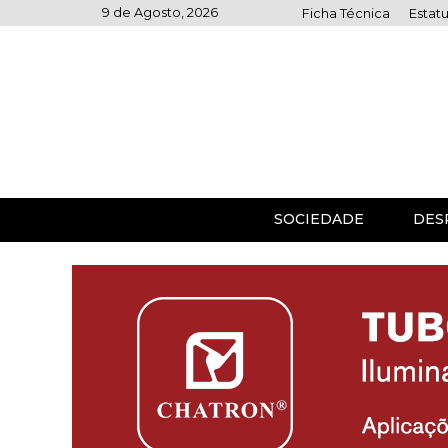
Skip
9 de Agosto, 2026
Ficha Técnica
Estatu
to
content
SOCIEDADE
DES