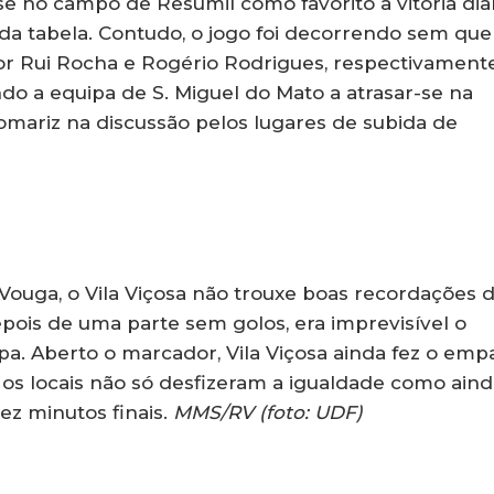
se no campo de Resumil como favorito à vitória dia
a tabela. Contudo, o jogo foi decorrendo sem que
or Rui Rocha e Rogério Rodrigues, respectivament
do a equipa de S. Miguel do Mato a atrasar-se na
mariz na discussão pelos lugares de subida de
ouga, o Vila Viçosa não trouxe boas recordações 
ois de uma parte sem golos, era imprevisível o
pa. Aberto o marcador, Vila Viçosa ainda fez o emp
 os locais não só desfizeram a igualdade como aind
ez minutos finais.
MMS/RV (foto: UDF)