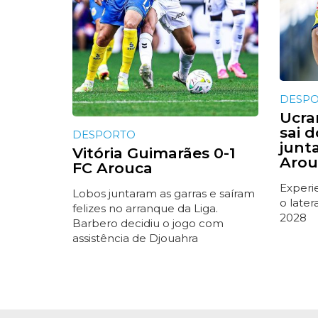
DESP
Ucra
sai 
DESPORTO
junt
Vitória Guimarães 0-1
Arou
FC Arouca
Experi
Lobos juntaram as garras e saíram
o later
felizes no arranque da Liga.
2028
Barbero decidiu o jogo com
assistência de Djouahra