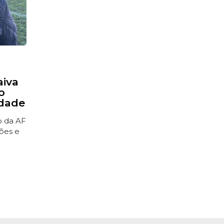
aiva
o
idade
ão da AF
ões e