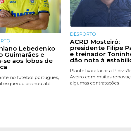
DESPORTO
ORTO
ACRD Mosteirô:
presidente Filipe P
niano Lebedenko
e treinador Toninh
do Guimarães e
dão nota à estabil
a-se aos lobos de
ca
Plantel vai atacar a 1ª divis
Aveiro com muitas renovaç
ente no futebol português,
algumas contratações
al esquerdo assinou até