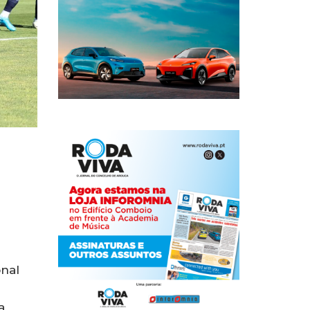
onal
a