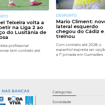
DESPORTO
ORTO
Mario Climent: nov
l Teixeira volta a
lateral esquerdo
etir na Liga 2 ao
chegou do Cádiz e 
iço do Lusitânia de
treinou
osa
Com contrato até 2028, o
ista profissional
espanhol espreita ser opçã
ense tem contrato até
a 1ª jornada em Guimarães
Categorias
Sociedade