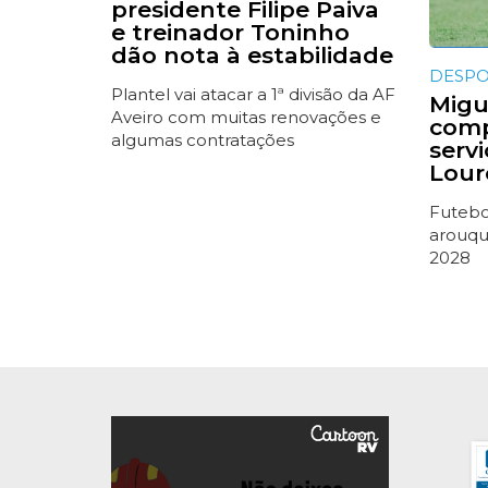
presidente Filipe Paiva
e treinador Toninho
dão nota à estabilidade
DESP
Plantel vai atacar a 1ª divisão da AF
Migue
Aveiro com muitas renovações e
comp
algumas contratações
serv
Lour
Futebol
arouqu
2028