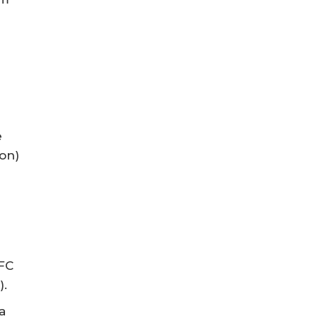
e
on)
(FC
).
a