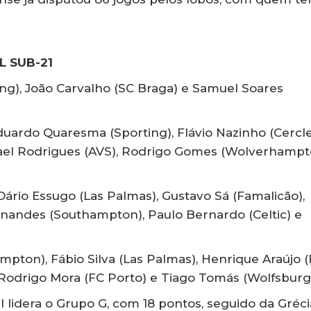
 SUB-21
ing), João Carvalho (SC Braga) e Samuel Soares
duardo Quaresma (Sporting), Flávio Nazinho (Cercl
afael Rodrigues (AVS), Rodrigo Gomes (Wolverhampt
ário Essugo (Las Palmas), Gustavo Sá (Famalicão),
nandes (Southampton), Paulo Bernardo (Celtic) e
pton), Fábio Silva (Las Palmas), Henrique Araújo 
 Rodrigo Mora (FC Porto) e Tiago Tomás (Wolfsburg
l lidera o Grupo G, com 18 pontos, seguido da Gréci