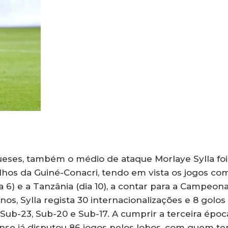
ueses, também o médio de ataque Morlaye Sylla foi
hos da Guiné-Conacri, tendo em vista os jogos co
6) e a Tanzânia (dia 10), a contar para a Campeon
os, Sylla regista 30 internacionalizações e 8 golos
 Sub-23, Sub-20 e Sub-17. A cumprir a terceira époc
ense já disputou 86 jogos pelos lobos, com quem t