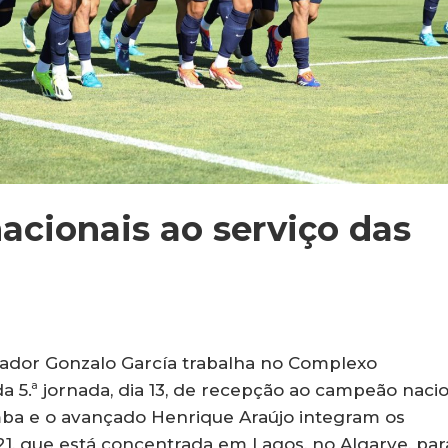
acionais ao serviço das
inador Gonzalo García trabalha no Complexo
 5.ª jornada, dia 13, de recepção ao campeão naci
mba e o avançado Henrique Araújo integram os
21, que está concentrada em Lagos, no Algarve, par