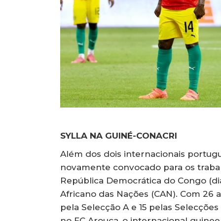
SYLLA NA GUINÉ-CONACRI
Além dos dois internacionais portug
novamente convocado para os trabal
República Democrática do Congo (dia 
Africano das Nações (CAN). Com 26 an
pela Selecção A e 15 pelas Selecções
no FC Arouca, o internacional guine