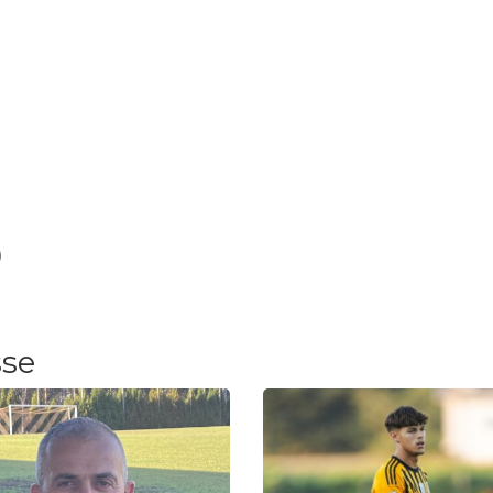
)
sse