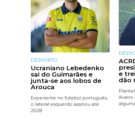
DESP
DESPORTO
ACRD
presi
Ucraniano Lebedenko
e tr
sai do Guimarães e
dão 
junta-se aos lobos de
Arouca
Plantel
Aveiro
Experiente no futebol português,
alguma
o lateral esquerdo assinou até
2028