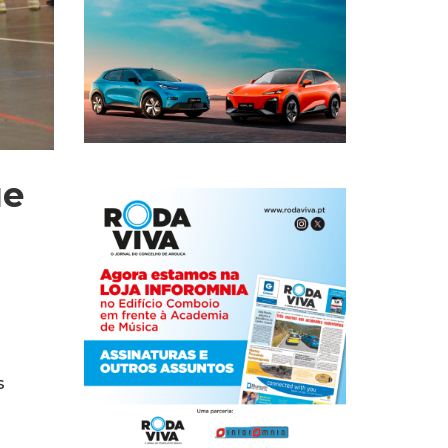
ue
l
s