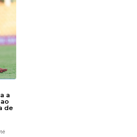
ta a
 ao
a de
até