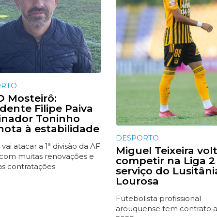
ORTO
 Mosteirô:
dente Filipe Paiva
einador Toninho
nota à estabilidade
DESPORTO
 vai atacar a 1ª divisão da AF
Miguel Teixeira vol
 com muitas renovações e
competir na Liga 2
s contratações
serviço do Lusitâni
Lourosa
Futebolista profissional
arouquense tem contrato 