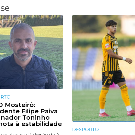
sse
ORTO
 Mosteirô:
dente Filipe Paiva
einador Toninho
nota à estabilidade
DESPORTO
 vai atacar a 1ª divisão da AF