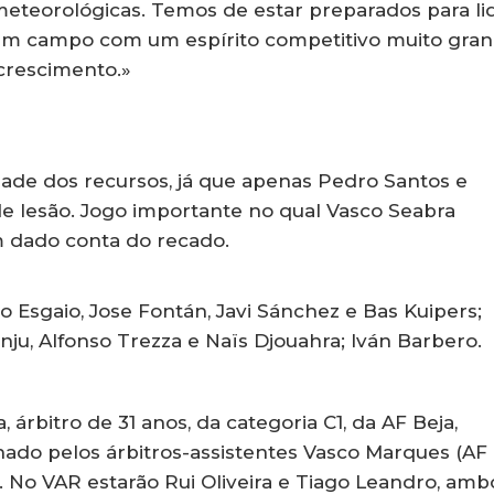
meteorológicas. Temos de estar preparados para li
r em campo com um espírito competitivo muito gra
crescimento.»
dade dos recursos, já que apenas Pedro Santos e
de lesão. Jogo importante no qual Vasco Seabra
m dado conta do recado.
Esgaio, Jose Fontán, Javi Sánchez e Bas Kuipers;
nju, Alfonso Trezza e Naïs Djouahra; Iván Barbero.
, árbitro de 31 anos, da categoria C1, da AF Beja,
hado pelos árbitros-assistentes Vasco Marques (AF
. No VAR estarão Rui Oliveira e Tiago Leandro, amb