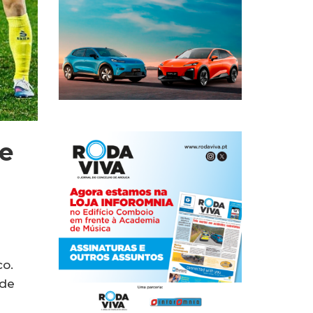
e
co.
 de