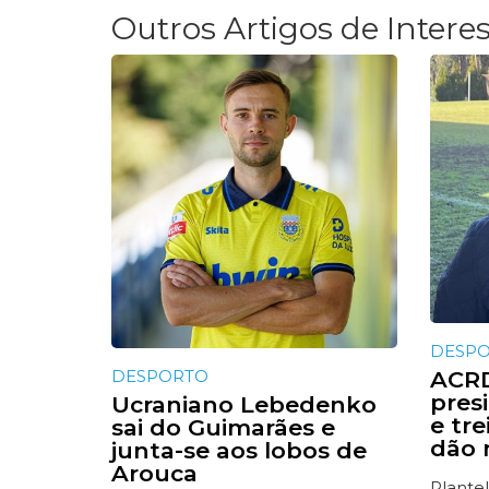
Outros Artigos de Intere
DESP
DESPORTO
ACRD
presi
Ucraniano Lebedenko
e tr
sai do Guimarães e
dão 
junta-se aos lobos de
Arouca
Plantel