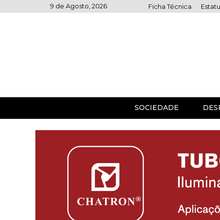
Skip
9 de Agosto, 2026
Ficha Técnica
Estatu
to
content
SOCIEDADE
DES