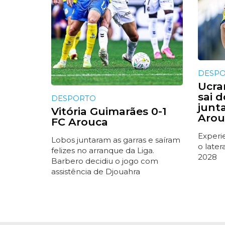
DESP
Ucra
sai 
DESPORTO
junt
Vitória Guimarães 0-1
Arou
FC Arouca
Experi
Lobos juntaram as garras e saíram
o later
felizes no arranque da Liga.
2028
Barbero decidiu o jogo com
assistência de Djouahra