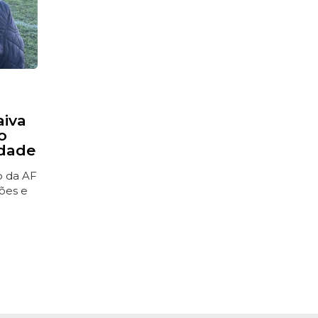
aiva
o
idade
ão da AF
ões e