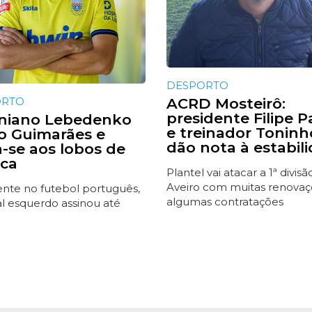
DESPORTO
ORTO
ACRD Mosteirô:
presidente Filipe P
niano Lebedenko
e treinador Toninh
do Guimarães e
dão nota à estabil
a-se aos lobos de
ca
Plantel vai atacar a 1ª divis
Aveiro com muitas renovaç
ente no futebol português,
algumas contratações
al esquerdo assinou até