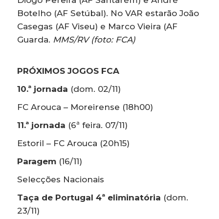
Diogo Pereira (AF Santarém) e André
Botelho (AF Setúbal). No VAR estarão João
Casegas (AF Viseu) e Marco Vieira (AF
Guarda.
MMS/RV (foto: FCA)
PRÓXIMOS JOGOS FCA
10.ª jornada
(dom. 02/11)
FC Arouca – Moreirense (18h00)
11.ª jornada
(6ª feira. 07/11)
Estoril – FC Arouca (20h15)
Paragem
(16/11)
Selecções Nacionais
Taça de Portugal
4ª elim
inatória
(dom.
23/11)