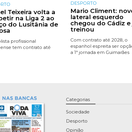
DESPORTO
ORTO
Mario Climent: nov
l Teixeira volta a
lateral esquerdo
etir na Liga 2 ao
chegou do Cádiz e 
iço do Lusitânia de
treinou
osa
Com contrato até 2028, o
ista profissional
espanhol espreita ser opçã
ense tem contrato até
a 1ª jornada em Guimarães
Categorias
Sociedade
Desporto
Opinião