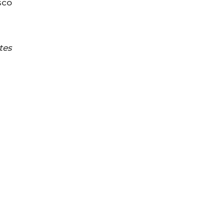
sco
tes