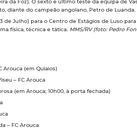
ira da Foz). O sexto e último teste da equipa de Va
to, diante do campeão angolano, Petro de Luanda.
3 de Julho) para o Centro de Estágios de Luso para
 física, técnica e tática.
MMS/RV (foto: Pedro Fon
C Arouca (em Quiaios)
Viseu – FC Arouca
ourosa (em Arouca; 10h00, à porta fechada)
a
uca
da – FC Arouca