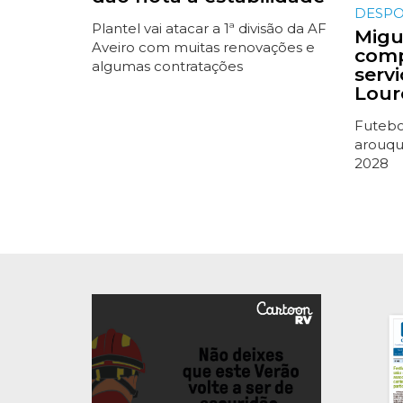
DESP
Plantel vai atacar a 1ª divisão da AF
Migue
Aveiro com muitas renovações e
comp
algumas contratações
serv
Lour
Futebol
arouqu
2028