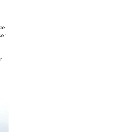
de
ser
a
r.