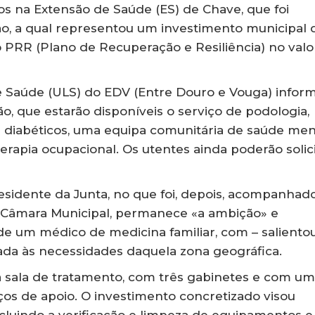
dos na Extensão de Saúde (ES) de Chave, que foi
ão, a qual representou um investimento municipal 
 PRR (Plano de Recuperação e Resiliência) no valo
e Saúde (ULS) do EDV (Entre Douro e Vouga) infor
, que estarão disponíveis o serviço de podologia,
diabéticos, uma equipa comunitária de saúde ment
 terapia ocupacional. Os utentes ainda poderão solic
esidente da Junta, no que foi, depois, acompanhad
 Câmara Municipal, permanece «a ambição» e
e um médico de medicina familiar, com – saliento
ada às necessidades daquela zona geográfica.
sala de tratamento, com três gabinetes e com u
ços de apoio. O investimento concretizado visou
 incluindo a verificação e limpeza de equipamentos e