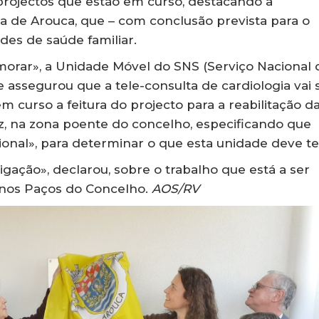
projectos que estão em curso, destacando a
la de Arouca, que – com conclusão prevista para o
ades de saúde familiar.
emorar», a Unidade Móvel do SNS (Serviço Nacional 
assegurou que a tele-consulta de cardiologia vai 
m curso a feitura do projecto para a reabilitação d
z, na zona poente do concelho, especificando que
onal», para determinar o que esta unidade deve te
igação», declarou, sobre o trabalho que está a ser
 nos Paços do Concelho.
AOS/RV