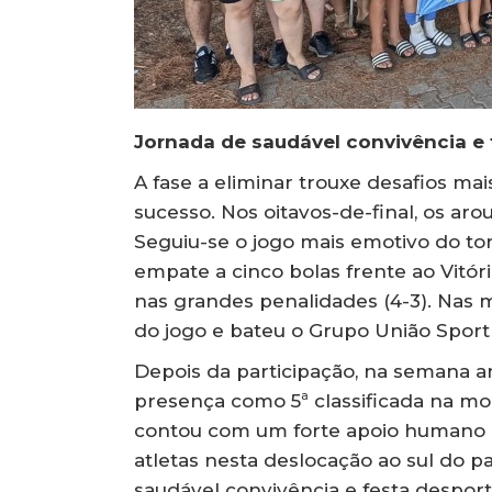
Jornada de saudável convivência e 
A fase a eliminar trouxe desafios mai
sucesso. Nos oitavos-de-final, os a
Seguiu-se o jogo mais emotivo do tor
empate a cinco bolas frente ao Vitór
nas grandes penalidades (4-3). Nas m
do jogo e bateu o Grupo União Sport 
Depois da participação, na semana ant
presença como 5ª classificada na mo
contou com um forte apoio humano n
atletas nesta deslocação ao sul do 
saudável convivência e festa desport