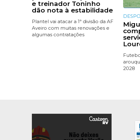
e treinador Toninho
dão nota à estabilidade
DESP
Plantel vai atacar a 1ª divisão da AF
Migue
Aveiro com muitas renovações e
comp
algumas contratações
serv
Lour
Futebol
arouqu
2028