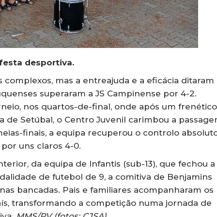
festa desportiva.
s complexos, mas a entreajuda e a eficácia ditaram
rouquenses superaram a JS Campinense por 4-2.
neio, nos quartos-de-final, onde após um frenético
ia de Setúbal, o Centro Juvenil carimbou a passag
eias-finais, a equipa recuperou o controlo absolut
por uns claros 4-0.
erior, da equipa de Infantis (sub-13), que fechou a
dalidade de futebol de 9, a comitiva de Benjamins
as bancadas. Pais e familiares acompanharam os
país, transformando a competição numa jornada de
iva.
MMS/RV (fotos: CJSA)