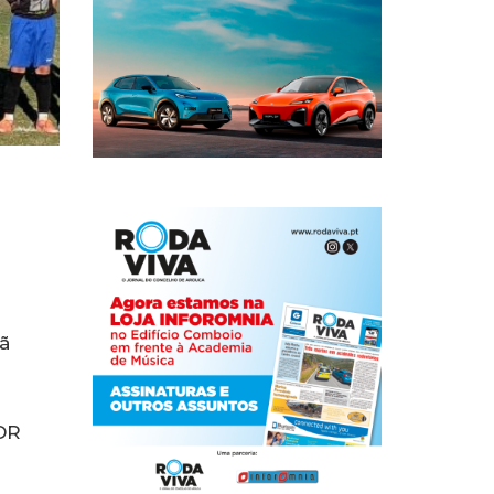
ã
UDR