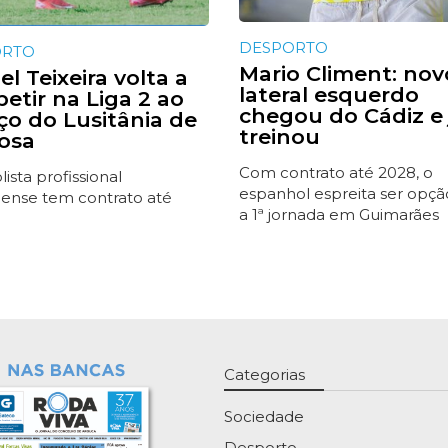
DESPORTO
ORTO
Mario Climent: nov
l Teixeira volta a
lateral esquerdo
etir na Liga 2 ao
chegou do Cádiz e 
iço do Lusitânia de
treinou
osa
Com contrato até 2028, o
ista profissional
espanhol espreita ser opçã
ense tem contrato até
a 1ª jornada em Guimarães
Categorias
Sociedade
Desporto