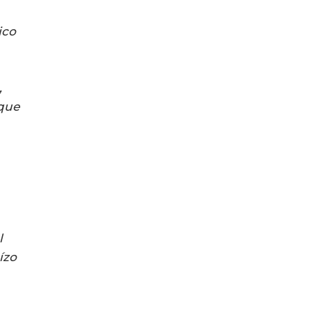
ico
,
que
l
ízo