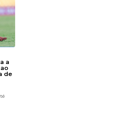
ta a
 ao
a de
até