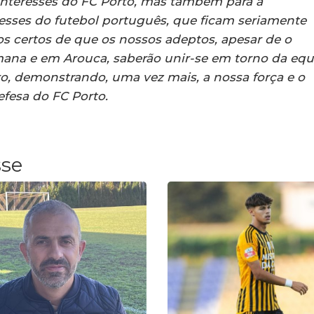
s interesses do FC Porto, mas também para a
eresses do futebol português, que ficam seriamente
 certos de que os nossos adeptos, apesar de o
ana e em Arouca, saberão unir-se em torno da equ
, demonstrando, uma vez mais, a nossa força e o
fesa do FC Porto.
sse