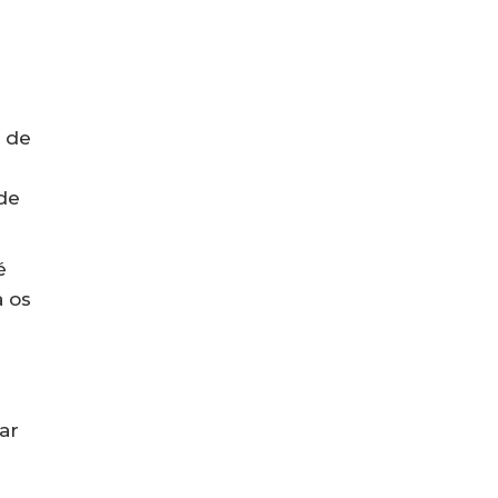
s de
de
é
a os
ar