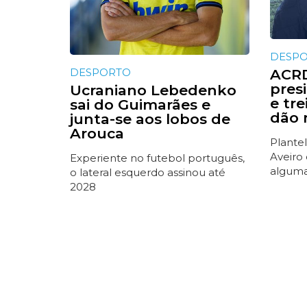
DESP
DESPORTO
ACRD
presi
Ucraniano Lebedenko
e tr
sai do Guimarães e
dão 
junta-se aos lobos de
Arouca
Plantel
Aveiro
Experiente no futebol português,
alguma
o lateral esquerdo assinou até
2028