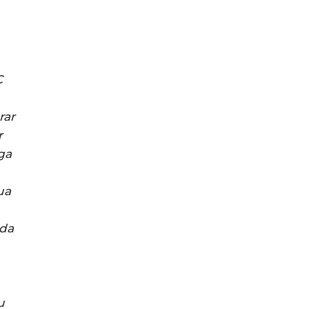
C
rar
r
ga
ua
ida
u