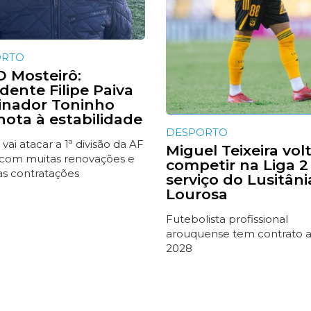
ORTO
 Mosteirô:
dente Filipe Paiva
einador Toninho
nota à estabilidade
DESPORTO
 vai atacar a 1ª divisão da AF
Miguel Teixeira vol
 com muitas renovações e
competir na Liga 2
s contratações
serviço do Lusitâni
Lourosa
Futebolista profissional
arouquense tem contrato 
2028