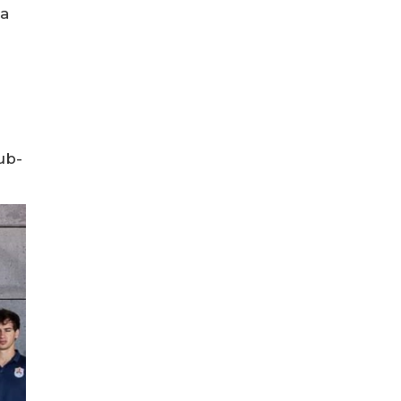
 a
ub-