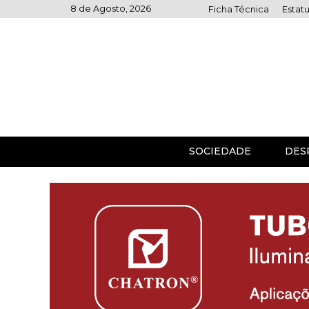
Skip
8 de Agosto, 2026
Ficha Técnica
Estatu
to
content
SOCIEDADE
DES