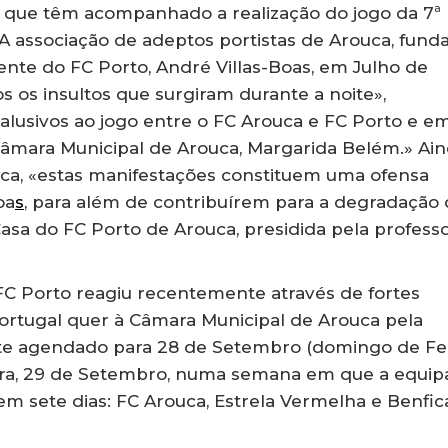
s que têm acompanhado a realização do jogo da 7ª
 A associação de adeptos portistas de Arouca, fund
ente do FC Porto, André Villas-Boas, em Julho de
os insultos que surgiram durante a noite»,
 «alusivos ao jogo entre o FC Arouca e FC Porto e e
Câmara Municipal de Arouca, Margarida Belém.» Ai
ca, «estas manifestações constituem uma ofensa
oa
s
, para além de contribuírem para a degradação
 Casa do FC Porto de Arouca, presidida pela profess
FC Porto reagiu recentemente através de fortes
Portugal quer à Câmara Municipal de Arouca pela
ente agendado para 28 de Setembro (domingo de Fe
eira, 29 de Setembro, numa semana em que a equip
s em sete dias: FC Arouca, Estrela Vermelha e Benfic