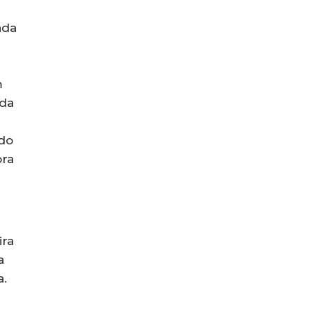
ada
m
nda
 do
ora
ira
a
a.