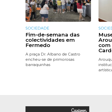
SOCIEDADE
SOCIE
Fim-de-semana das
Muse
colectividades em
Arou
Fermedo
com 
Card
A praça Dr. Albano de Castro
encheu-se de primorosas
Arouqu
barraquinhas
instit
artístic