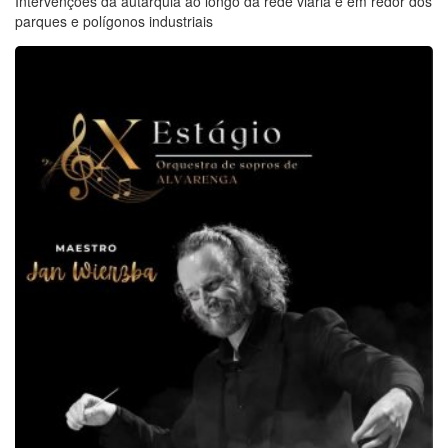
Intervenções da autarquia ao longo da rede viária e em redor dos
parques e polígonos industriais