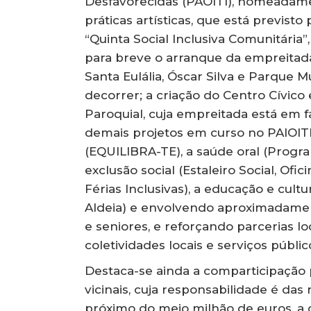
Desfavorecidas (PAOITI), nomeadame
práticas artísticas, que está previst
“Quinta Social Inclusiva Comunitária
para breve o arranque da empreitada;
Santa Eulália, Óscar Silva e Parque M
decorrer; a criação do Centro Cívico
Paroquial, cuja empreitada está em f
demais projetos em curso no PAIOIT
(EQUILIBRA-TE), a saúde oral (Progr
exclusão social (Estaleiro Social, Ofici
Férias Inclusivas), a educação e cult
Aldeia) e envolvendo aproximadament
e seniores, e reforçando parcerias 
coletividades locais e serviços públi
Destaca-se ainda a comparticipação 
vicinais, cuja responsabilidade é da
próximo do meio milhão de euros, a q