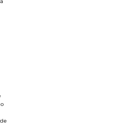
ra
e
e
 o
 de