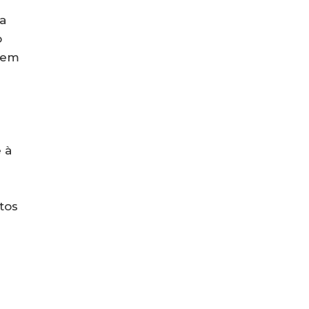
 a
o
, em
 à
tos