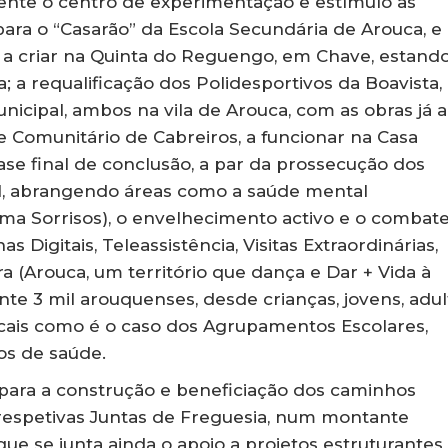
nte o centro de experimentação e estímulo às
o para o “Casarão” da Escola Secundária de Arouca, e
”, a criar na Quinta do Reguengo, em Chave, estand
 a requalificação dos Polidesportivos da Boavista
unicipal, ambos na vila de Arouca, com as obras já a
 e Comunitário de Cabreiros, a funcionar na Casa
ase final de conclusão, a par da prossecução dos
I, abrangendo áreas como a saúde mental
ama Sorrisos), o envelhecimento activo e o combate
nas Digitais, Teleassistência, Visitas Extraordinárias,
ura (Arouca, um território que dança e Dar + Vida à
e 3 mil arouquenses, desde crianças, jovens, adul
locais como é o caso dos Agrupamentos Escolares,
cos de saúde.
para a construção e beneficiação dos caminhos
s respetivas Juntas de Freguesia, num montante
ue se junta ainda o apoio a projetos estruturantes