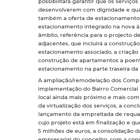
possibilitará garantir que os serviç
desenvolverem com dignidade e quali
também a oferta de estacionamento n
estacionamento integrado na nova ár
âmbito, referência para o projecto 
adjacentes, que incluirá a construçã
estacionamento associado, a criaçã
construção de apartamentos a poent
estacionamento na parte traseira da
A ampliação/remodelação dos Comple
implementação do Bairro Comercial D
local ainda mais próximo e mais comp
da virtualização dos serviços, a con
lançamento da empreitada de requali
cujo projeto está em finalização e q
5 milhões de euros, a consolidação 
empresarial do concelho, com a conc