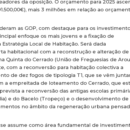
ereadores da oposição. O orçamento para 2025 asc
91.500,00€), mais 3 milhões em relação ao orçamen
 lideram as GOP, com destaque para os investiment
ncipal enfoque os mais jovens e a fixação de
Estratégia Local de Habitação. Será dada
ta habitacional com a reconstrução e alteração de
a na Quinta do Cerrado (União de Freguesias de Aro
, com a reconversão para habitação colectiva a
to de dez fogos de tipologia T1, que se vêm junta
com a empreitada de loteamento do Cerrado, que es
revista a reconversão das antigas escolas primári
lia) e do Bacelo (Tropeço) e o desenvolvimento de
tamentos no âmbito da regeneração urbana pensa
 se assume como área fundamental de investiment