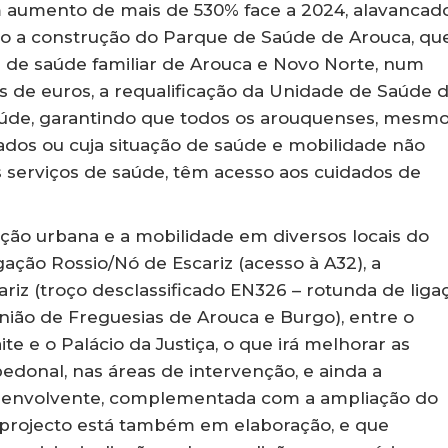
um aumento de mais de 530% face a 2024, alavancad
mo a construção do Parque de Saúde de Arouca, qu
es de saúde familiar de Arouca e Novo Norte, num
 de euros, a requalificação da Unidade de Saúde 
úde, garantindo que todos os arouquenses, mesm
ados ou cuja situação de saúde e mobilidade não
 serviços de saúde, têm acesso aos cuidados de
ação urbana e a mobilidade em diversos locais do
ação Rossio/Nó de Escariz (acesso à A32), a
iz (troço desclassificado EN326 – rotunda de liga
nião de Freguesias de Arouca e Burgo), entre o
e e o Palácio da Justiça, o que irá melhorar as
edonal, nas áreas de intervenção, e ainda a
e envolvente, complementada com a ampliação do
o projecto está também em elaboração, e que