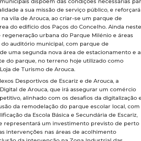
os municipais dispõem das condições necessárias pa
dade a sua missão de serviço público, e reforçará
a vila de Arouca, ao criar-se um parque de
ea do edifício dos Paços do Concelho. Ainda nest
de regeneração urbana do Parque Milénio e áreas
o do auditório municipal, com parque de
o de uma segunda nova área de estacionamento e a
e do parque, no terreno hoje utilizado como
 Loja de Turismo de Arouca.
xos Desportivos de Escariz e de Arouca, a
igital de Arouca, que irá assegurar um comércio
etitivo, alinhado com os desafios da digitalização 
clusão da remodelação do parque escolar local, com
ficação da Escola Básica e Secundária de Escariz,
ue representará um investimento previsto de perto
das intervenções nas áreas de acolhimento
lusão da intervenção na Zona Industrial das