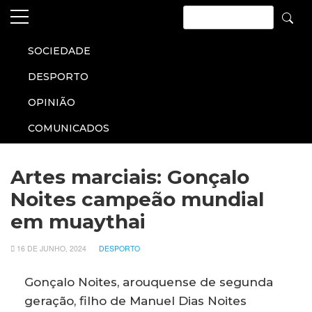
Skip
SOCIEDADE
to
content
DESPORTO
OPINIÃO
COMUNICADOS
Artes marciais: Gonçalo
Noites campeão mundial
em muaythai
16 DE JUNHO, 2024
DESPORTO
Gonçalo Noites, arouquense de segunda
geração, filho de Manuel Dias Noites