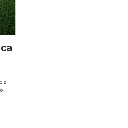
uca
o a
co