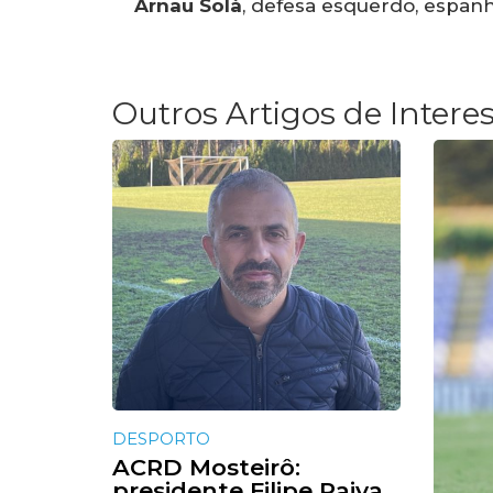
Arnau Solà
, defesa esquerdo, espanh
Outros Artigos de Intere
DESPORTO
ACRD Mosteirô:
presidente Filipe Paiva