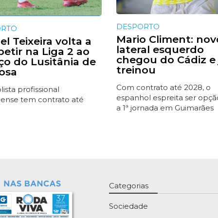
DESPORTO
ORTO
Mario Climent: nov
l Teixeira volta a
lateral esquerdo
etir na Liga 2 ao
chegou do Cádiz e 
iço do Lusitânia de
treinou
osa
Com contrato até 2028, o
ista profissional
espanhol espreita ser opçã
ense tem contrato até
a 1ª jornada em Guimarães
Categorias
Sociedade