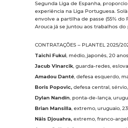
Segunda Liga de Espanha, proporcion
experiência na Liga Portuguesa. Solà
envolve a partilha de passe (55% do
Arouca já se juntou aos trabalhos do 
CONTRATAÇÕES – PLANTEL 2025/20
Taichi Fukui
, médio, japonês, 20 an
Jacub Vinarcik
, guarda-redes, eslova
Amadou Danté
, defesa esquerdo, ma
Boris Popovic,
defesa central, sérvio
Dylan Nandín
, ponta-de-lança, urug
Brian Mansilla
, extremo, uruguaio, 2
Näis Djouahra,
extremo, franco-argel