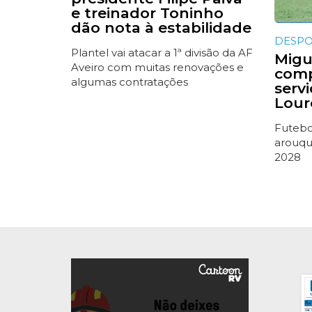
e treinador Toninho
dão nota à estabilidade
DESP
Plantel vai atacar a 1ª divisão da AF
Migue
Aveiro com muitas renovações e
comp
algumas contratações
serv
Lour
Futebol
arouqu
2028