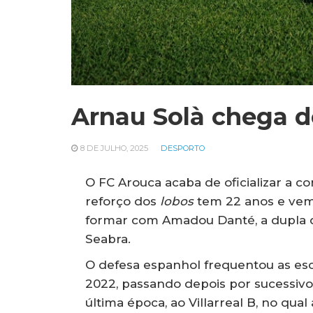
Arnau Solà chega d
8 DE JULHO, 2025
DESPORTO
O FC Arouca acaba de oficializar a c
reforço dos
lobos
tem 22 anos e vem 
formar com Amadou Danté, a dupla d
Seabra.
O defesa espanhol frequentou as esc
2022, passando depois por sucessivo
última época, ao Villarreal B, no qua