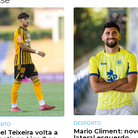
DESPORTO
ORTO
Mario Climent: nov
l Teixeira volta a
lateral esquerdo