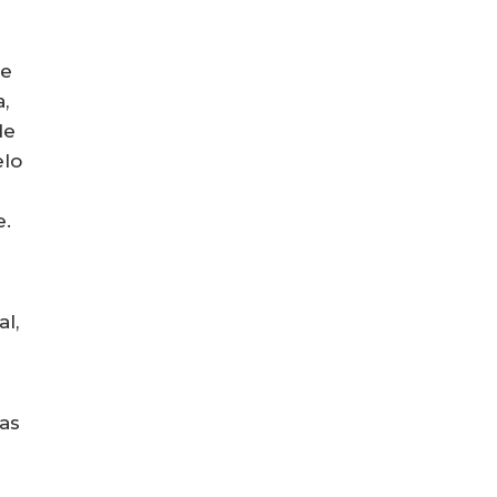
 e
,
de
elo
e.
l,
as