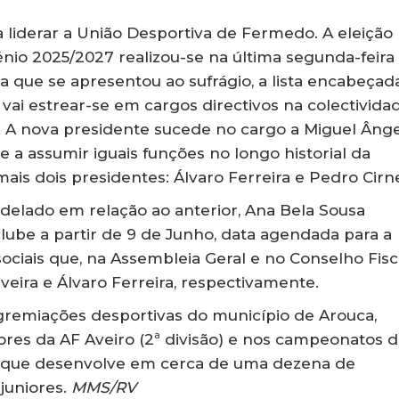
 liderar a União Desportiva de Fermedo. A eleição
énio 2025/2027 realizou-se na última segunda-feira
a que se apresentou ao sufrágio, a lista encabeçada
 vai estrear-se em cargos directivos na colectivida
. A nova presidente sucede no cargo a Miguel Âng
e a assumir iguais funções no longo historial da
ais dois presidentes: Álvaro Ferreira e Pedro Cirn
delado em relação ao anterior, Ana Bela Sousa
lube a partir de 9 de Junho, data agendada para a
ciais que, na Assembleia Geral e no Conselho Fisca
veira e Álvaro Ferreira, respectivamente.
remiações desportivas do município de Arouca,
es da AF Aveiro (2ª divisão) e nos campeonatos d
o que desenvolve em cerca de uma dezena de
 juniores.
MMS/RV