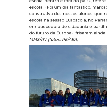
escola, dentro e fora do país», refe
escola. «Foi um dia fantástico, marc
construtiva dos nossos alunos, que 
escola na sessão Euroscola, no Par
enriquecedora de cidadania e partilh
do futuro da Europa», frisaram ainda
MMS/RV (fotos: PE/AEA)