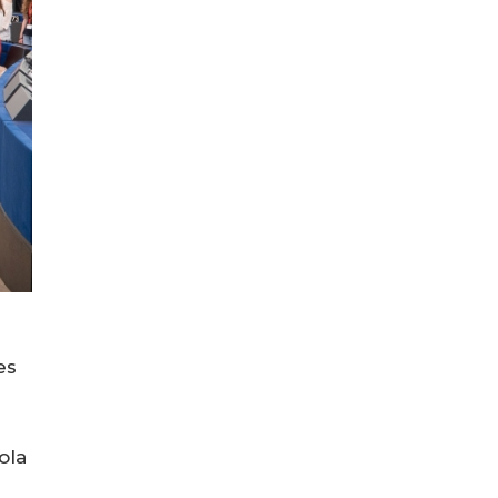
es
ola