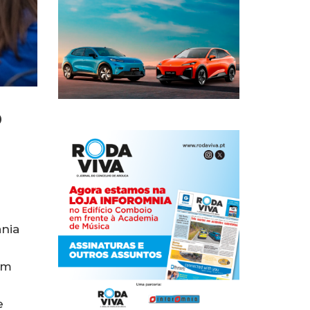
o
ania
em
e