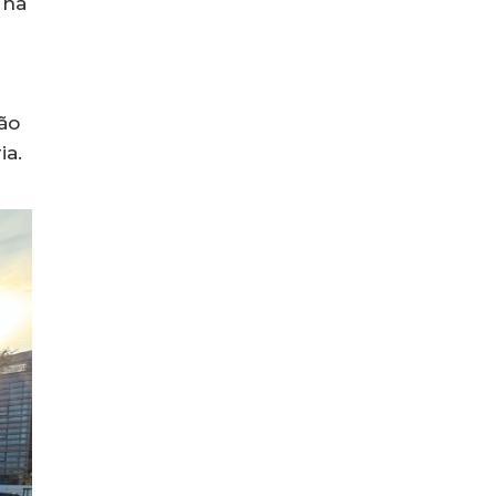
 na
ão
ia.