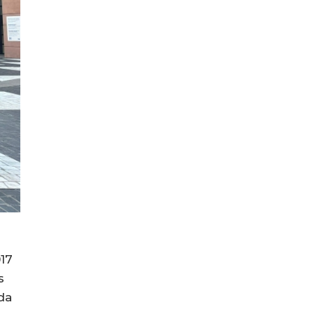
17
s
da