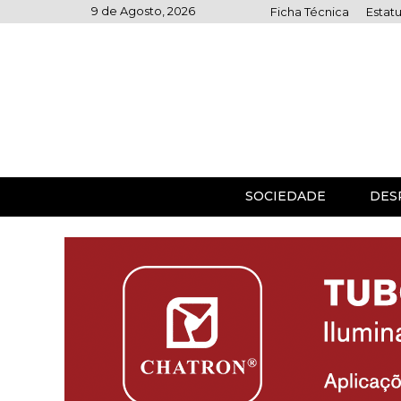
Skip
9 de Agosto, 2026
Ficha Técnica
Estatu
to
content
SOCIEDADE
DES