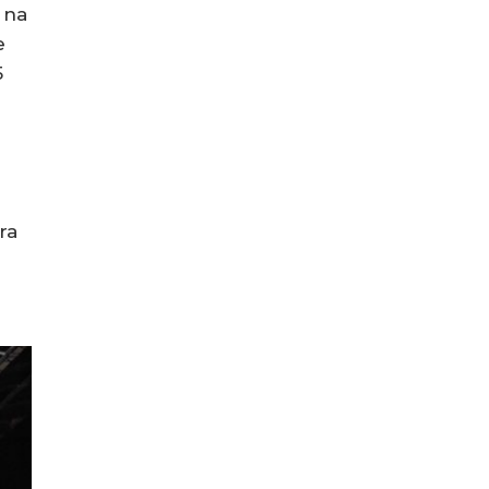
 na
e
5
ra