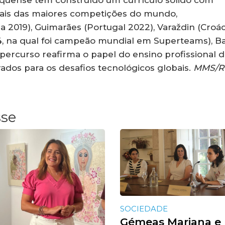
uquense tem construído um currículo sólido com
nais das maiores competições do mundo,
19), Guimarães (Portugal 2022), Varaždin (Croác
4, na qual foi campeão mundial em Superteams), Ba
 O percurso reafirma o papel do ensino profissional 
ados para os desafios tecnológicos globais.
MMS/R
sse
SOCIEDADE
Gémeas Mariana e