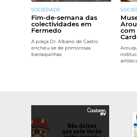
SOCIEDADE
SOCIE
Fim-de-semana das
Muse
colectividades em
Arou
Fermedo
com 
Card
A praça Dr. Albano de Castro
encheu-se de primorosas
Arouqu
barraquinhas
instit
artístic