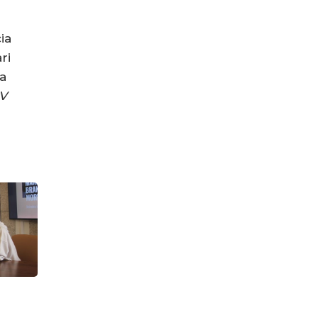
ia
ri
da
V