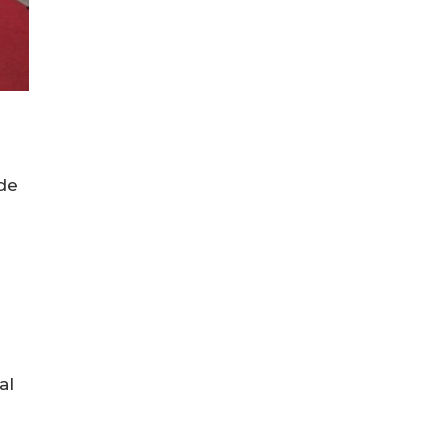
de
al