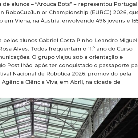
a de alunos – “Arouca Bots” – representou Portugal
an RoboCupJunior Championship (EURCJ) 2026, qu
o em Viena, na Áustria, envolvendo 496 jovens e 15
a pelos alunos Gabriel Costa Pinho, Leandro Miguel
osa Alves. Todos frequentam o 11.º ano do Curso
municações. O grupo viajou sob a orientação e
 Postilhão, após ter conquistado o passaporte pa
ival Nacional de Robótica 2026, promovido pela
Agência Ciência Viva, em Abril, na cidade de