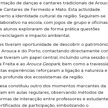
ção de danças e cantares tradicionais de Arouc
e Cantares de Fermedo e Mato. Esta actividade
perto a identidade cultural da região. Seguiram-se
aborativo na escola, com jogos de grupo e oficinas
os alunos exploraram de forma prática questões
, reciclagem e impacto ambiental.
es tiveram oportunidade de descobrir o patrimóni
 de Arouca e do Porto, contactando directamente co
ivre tiveram um papel central, incluindo uma sessão 
a Freita e ao
Arouca Geopark
, bem como a travessi
tas experiências reforçaram a ligação à natureza e
profunda dos ecossistemas da região.
guesa constituiu outro dos momentos marcantes da
aram em aulas regulares, observando métodos de
formas de interacção entre professores e estudante
rtificados de participação, simbolizando o