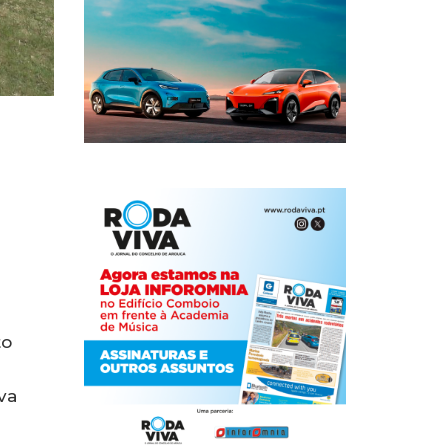
to
va