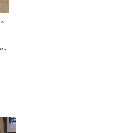
os
res