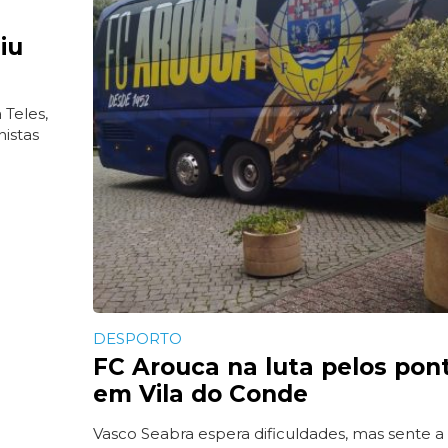
iu
 Teles,
nistas
DESPORTO
FC Arouca na luta pelos pon
em Vila do Conde
Vasco Seabra espera dificuldades, mas sente a