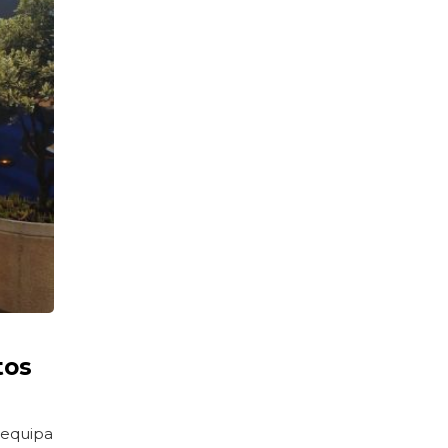
tos
 equipa