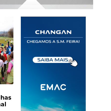
lhas
nal