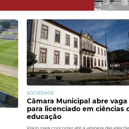
SOCIEDADE
Câmara Municipal abre vaga
para licenciado em ciências 
educação
s
Prazo para concorrer até à véspera das eleiçõ