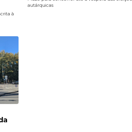
autárquicas
crita à
da