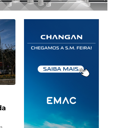
da
es