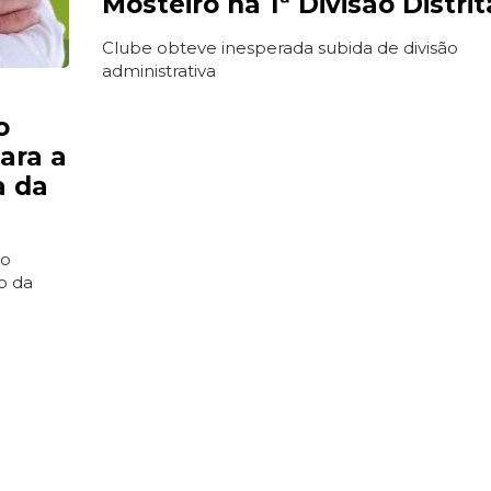
Mosteirô na 1ª Divisão Distrit
Clube obteve inesperada subida de divisão
administrativa
o
para a
a da
 o
o da