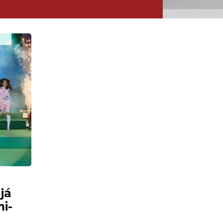
já
i-