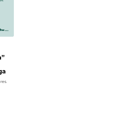
a”
ga
res.