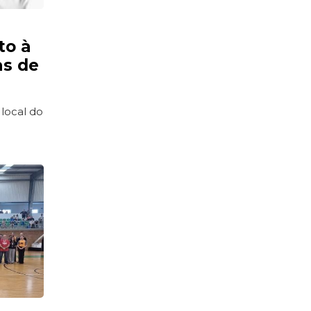
to à
as de
 local do